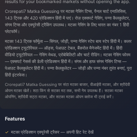
results for your bookmarked markets without opening the app.
Crorepati7 Matka Guessing पर मटका गेसिंग टिप्स, पैनल चार्ट एनालिसिस,
143 ट्रिक और 420 प्रेडिक्शन हिंदी में पाएं। रोज़ एक्सपर्ट गेसिंग, पन्ना कैलकुलेटर,
संगम टिप्स और एक्यूरेसी ट्रैकिंग उपलब्ध। मटका गेसिंग के लिए भारत का नंबर 1 हिंदी
प्लेटफॉर्म।
मटका 143 ट्रिक फॉर्मूला — सिंगल, जोड़ी, पन्ना गेसिंग स्टेप बाय स्टेप हिंदी में। कलर
प्रेडिक्शन ट्यूटोरियल — ऑड्स, पेआउट टेबल, बैंकरोल मैनेजमेंट हिंदी में। हिंदी
वीडियो ट्यूटोरियल — गेसिंग मेथड, प्रोबेबिलिटी और चार्ट रीडिंग। मटका गेसिंग फोरम
— एक्सपर्ट गेसर्स की डेली प्रेडिक्शन हिंदी में। संगम और हाफ संगम गेसिंग टिप्स —
पेआउट कैलकुलेटर हिंदी में। पन्ना कैलकुलेटर — जोड़ी और पन्ना नंबर तुरंत बनाएं, पूरा
हिंदी इंटरफेस।
Crorepati7 Matka Guessing पर संटा मटका बाजार, वीआईपी मटका, और श्रीदेवी
ओपन मटका खेलें। शटा किंग से सटका मट तक, सभी गेम उपलब्ध हैं। सटका मटका
ओपनिंग, श्रीदेवी सट्टा मटका, और सटका मटका ओपन क्लोज भी ट्राई करें।
Features
मटका प्रेडिक्शन एक्यूरेसी ट्रैकर — अपनी हिट रेट देखें