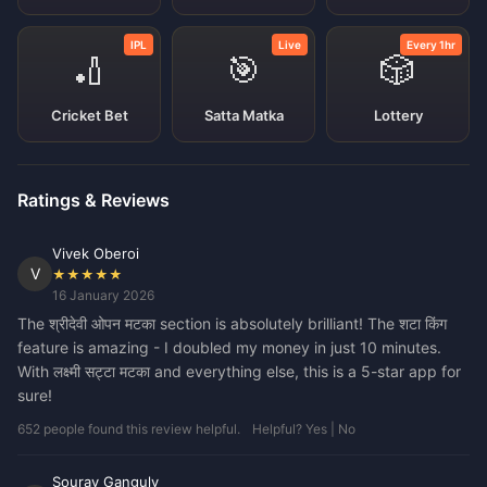
IPL
Live
Every 1hr
🏏
🎯
🎲
Cricket Bet
Satta Matka
Lottery
Ratings & Reviews
Vivek Oberoi
V
★★★★★
16 January 2026
The श्रीदेवी ओपन मटका section is absolutely brilliant! The शटा किंग
feature is amazing - I doubled my money in just 10 minutes.
With लक्ष्मी सट्टा मटका and everything else, this is a 5-star app for
sure!
652 people found this review helpful.
Helpful? Yes | No
Sourav Ganguly