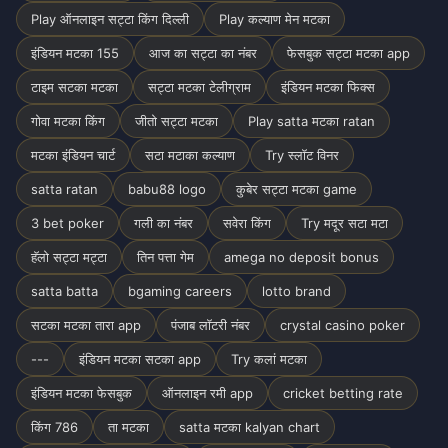
Play ऑनलाइन सट्टा किंग दिल्ली
Play कल्याण मेन मटका
इंडियन मटका 155
आज का सट्टा का नंबर
फेसबुक सट्टा मटका app
टाइम सटका मटका
सट्टा मटका टेलीग्राम
इंडियन मटका फिक्स
गोवा मटका किंग
जीतो सट्टा मटका
Play satta मटका ratan
मटका इंडियन चार्ट
सटा मटाका कल्याण
Try स्लॉट विनर
satta ratan
babu88 logo
कुबेर सट्टा मटका game
3 bet poker
गली का नंबर
सवेरा किंग
Try मदूर सटा मटा
हॅलो सट्टा मट्टा
तिन पत्ता गेम
amega no deposit bonus
satta batta
bgaming careers
lotto brand
सटका मटका तारा app
पंजाब लॉटरी नंबर
crystal casino poker
---
इंडियन मटका सटका app
Try कलां मटका
इंडियन मटका फेसबुक
ऑनलाइन रमी app
cricket betting rate
किंग 786
ता मटका
satta मटका kalyan chart