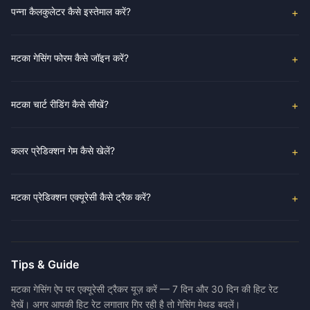
पन्ना कैलकुलेटर कैसे इस्तेमाल करें?
मटका गेसिंग फोरम कैसे जॉइन करें?
मटका चार्ट रीडिंग कैसे सीखें?
कलर प्रेडिक्शन गेम कैसे खेलें?
मटका प्रेडिक्शन एक्यूरेसी कैसे ट्रैक करें?
Tips & Guide
मटका गेसिंग ऐप पर एक्यूरेसी ट्रैकर यूज़ करें — 7 दिन और 30 दिन की हिट रेट
देखें। अगर आपकी हिट रेट लगातार गिर रही है तो गेसिंग मेथड बदलें।