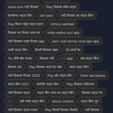
satta com गली दिसावर
Play दिसावर ब्लैक सट्टा
चारमीनार सट्टा किंग
old slots
गली दिसावर का सट्टा किंग
Play मिलन नाईट सट्टा मट्टा
lottery sambad
दिसावर का रिजल्ट आज का
india matka cool app
गली दिसावर लाइव रिजल्ट app
earn real money mod apk app
लक्ष्मी सट्टा किंग
दिल्ली दिसावर खबर
29 कार्ड गेम
Try डीपी बॉस मटका
दिसावर गली
--- app
बाबा सट्टा किंग
दिसावर 46
Play दिसावर सट्टे का नंबर
स्मार्ट सट्टा किंग
गली दिसावर रिजल्ट 2020
Play हॉट सट्टा किंग
1xbet aeroplane
सट्टा किंग 2021
ओपनिंग सट्टा किंग
Play दिसावर टेलीग्राम
गली दिसावर सट्टा
सट्टा किंग आज का सट्टा किंग
दिसावर सट्टा गेम
---
श्री गणेश सट्टा किंग
about crickex
सट्टा किंग गुरु
गली दिसावर सट्टा मटका
Play दिल्ली दिसावर रिकॉर्ड
गली दिसावर