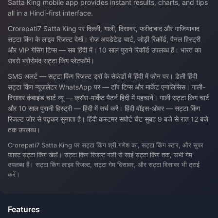
Satta King mobile app provides instant results, charts, and tips
all in a Hindi-first interface.
Crorepati7 Satta King पर दिल्ली, गाली, दिसावर, फरीदाबाद और गाजियाबाद
सट्टा किंग के लाइव रिजल्ट देखें। रोज़ अपडेटेड चार्ट, जोड़ी रिकॉर्ड, पैनल हिस्ट्री
और VIP गेसिंग टिप्स — सब हिंदी में। 10 साल पुराने रिकॉर्ड उपलब्ध हैं। भारत का
सबसे भरोसेमंद सट्टा किंग प्लेटफॉर्म।
SMS अलर्ट — सट्टा किंग रिजल्ट ड्रॉ के सेकंडों में हिंदी में फोन पर। डेली हिंदी
सट्टा किंग न्यूज़लेटर WhatsApp पर — टॉप टिप्स और मार्केट एनालिसिस। गाली-
दिसावर कंबाइंड चार्ट व्यू — क्रॉस-मार्केट पैटर्न हिंदी में पहचानें। गाली सट्टा किंग चार्ट
और 10 साल पुरानी हिस्ट्री — हिंदी में सर्च करें। हिंदी वॉइस-ओवर — सट्टा किंग
रिजल्ट ज़ोर से पढ़कर सुनाता है। हिंदी कस्टमर सपोर्ट चैट सुबह 9 बजे से रात 12 बजे
तक उपलब्ध।
Crorepati7 Satta King पर सट्टा किंग श्री गणेश का, सट्टा किंग स्टार, और सुपर
फास्ट सट्टा किंग खेलें। सट्टा किंग रिजल्ट गली से साईं सट्टा किंग तक, सभी गेम
उपलब्ध हैं। सट्टा किंग लाइव रिजल्ट, सट्टा गेम दिसावर, और सट्टा दिसावर भी ट्राई
करें।
Features