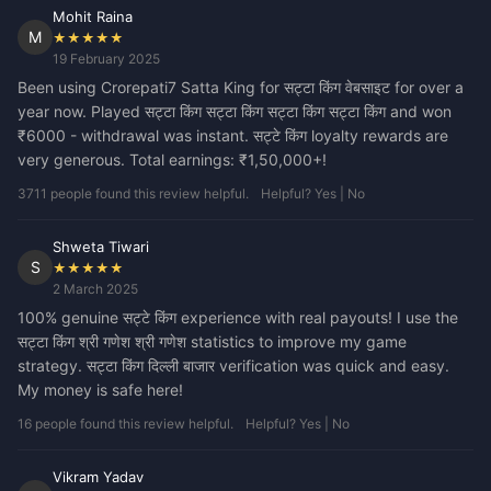
Mohit Raina
M
★★★★★
19 February 2025
Been using Crorepati7 Satta King for सट्टा किंग वेबसाइट for over a
year now. Played सट्टा किंग सट्टा किंग सट्टा किंग सट्टा किंग and won
₹6000 - withdrawal was instant. सट्टे किंग loyalty rewards are
very generous. Total earnings: ₹1,50,000+!
3711 people found this review helpful.
Helpful? Yes | No
Shweta Tiwari
S
★★★★★
2 March 2025
100% genuine सट्टे किंग experience with real payouts! I use the
सट्टा किंग श्री गणेश श्री गणेश statistics to improve my game
strategy. सट्टा किंग दिल्ली बाजार verification was quick and easy.
My money is safe here!
16 people found this review helpful.
Helpful? Yes | No
Vikram Yadav