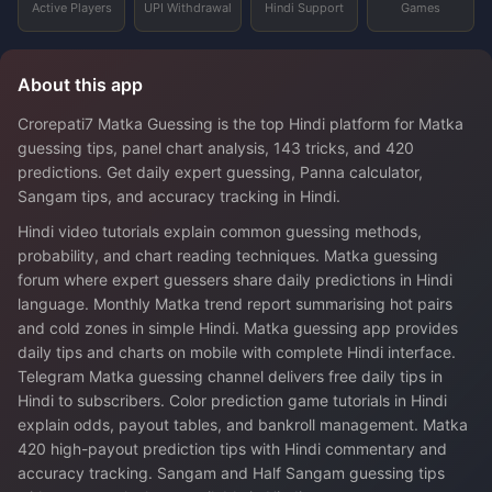
Active Players
UPI Withdrawal
Hindi Support
Games
About this app
Crorepati7 Matka Guessing is the top Hindi platform for Matka
guessing tips, panel chart analysis, 143 tricks, and 420
predictions. Get daily expert guessing, Panna calculator,
Sangam tips, and accuracy tracking in Hindi.
Hindi video tutorials explain common guessing methods,
probability, and chart reading techniques. Matka guessing
forum where expert guessers share daily predictions in Hindi
language. Monthly Matka trend report summarising hot pairs
and cold zones in simple Hindi. Matka guessing app provides
daily tips and charts on mobile with complete Hindi interface.
Telegram Matka guessing channel delivers free daily tips in
Hindi to subscribers. Color prediction game tutorials in Hindi
explain odds, payout tables, and bankroll management. Matka
420 high-payout prediction tips with Hindi commentary and
accuracy tracking. Sangam and Half Sangam guessing tips