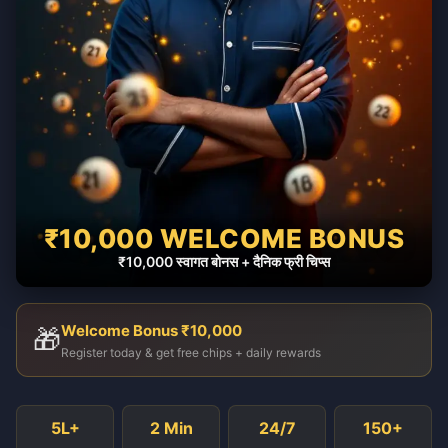
₹10,000 WELCOME BONUS
₹10,000 स्वागत बोनस + दैनिक फ्री चिप्स
Welcome Bonus ₹10,000
🎁
Register today & get free chips + daily rewards
5L+
2 Min
24/7
150+