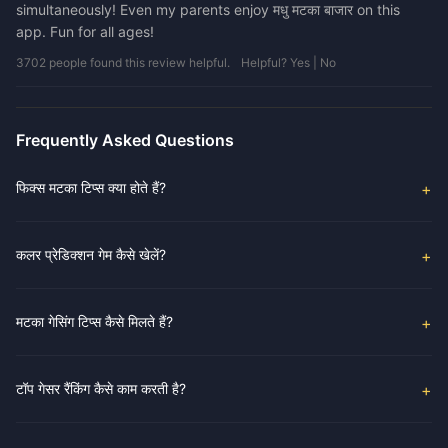
simultaneously! Even my parents enjoy मधु मटका बाजार on this
app. Fun for all ages!
3702 people found this review helpful.
Helpful? Yes | No
Frequently Asked Questions
फिक्स मटका टिप्स क्या होते हैं?
कलर प्रेडिक्शन गेम कैसे खेलें?
मटका गेसिंग टिप्स कैसे मिलते हैं?
टॉप गेसर रैंकिंग कैसे काम करती है?