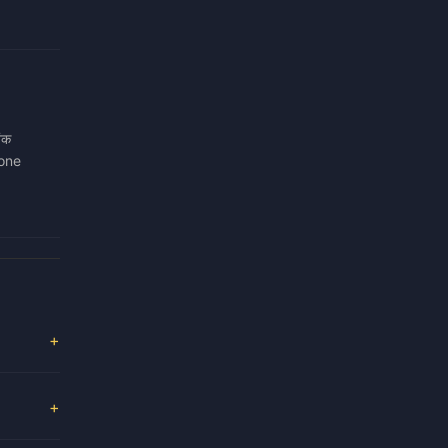
ंक
yone