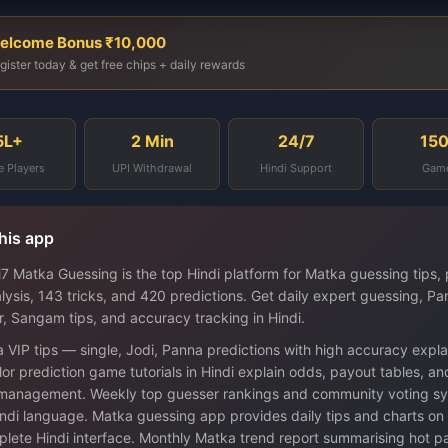
elcome Bonus ₹10,000
gister today & get free chips + daily rewards
5L+
2 Min
24/7
15
e Players
UPI Withdrawal
Hindi Support
Gam
his app
7 Matka Guessing is the top Hindi platform for Matka guessing tips,
lysis, 143 tricks, and 420 predictions. Get daily expert guessing, P
r, Sangam tips, and accuracy tracking in Hindi.
 VIP tips — single, Jodi, Panna predictions with high accuracy expla
lor prediction game tutorials in Hindi explain odds, payout tables, an
 management. Weekly top guesser rankings and community voting s
Hindi language. Matka guessing app provides daily tips and charts on
plete Hindi interface. Monthly Matka trend report summarising hot p