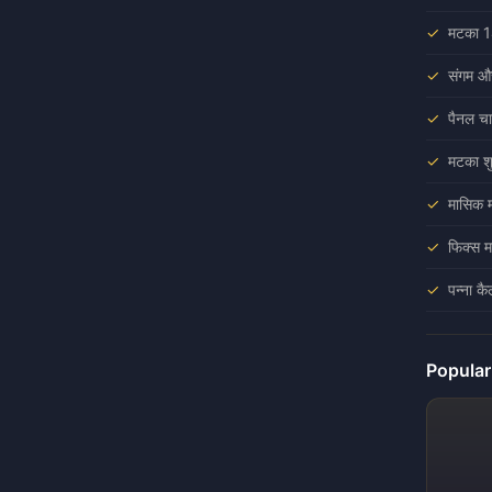
मटका 14
संगम औ
पैनल चा
मटका शु
मासिक म
फिक्स म
पन्ना क
Popula