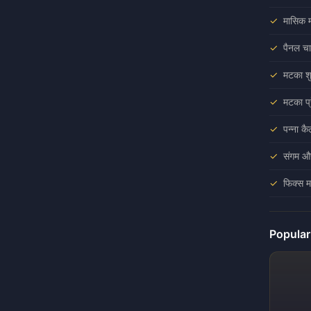
मासिक म
पैनल चा
मटका शु
मटका प्
पन्ना क
संगम औ
फिक्स म
Popula