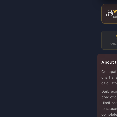
W
🎁
Re
Activ
About t
Crorepati
chart ana
calculato
Daily exp
predictio
Hindi-onl
to subscr
complete