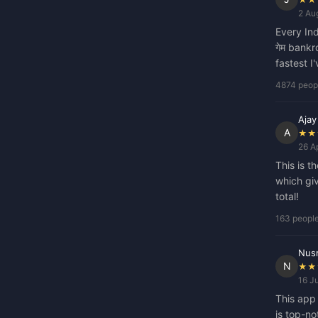
2 Au
Every Ind
गेम bankr
fastest I
4874 peopl
Ajay
A
★★
26 A
This is t
which giv
total!
163 people
Nusr
N
★★
16 J
This app 
is top-n