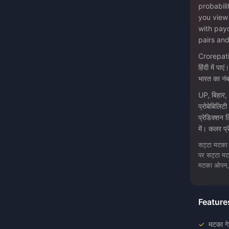
probabili
you view
with payo
pairs and
Crorepati7
हिंदी में पा
भारत का नंबर
UP, बिहार, 
प्रोबेबिलिट
प्रेडिक्शन ट
में। कलर प्
सट्टा मटका
पर सट्टा मट
मटका ओपन, स
Feature
मटका गे