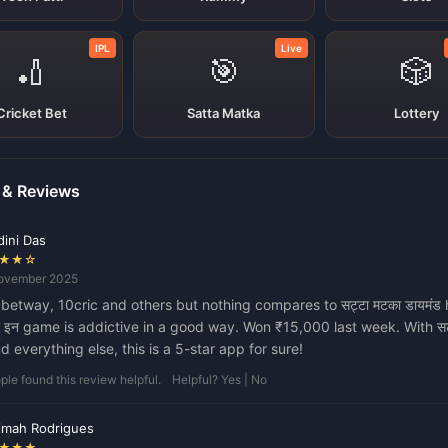
IPL
Live
🏏
🎯
🎲
Cricket Bet
Satta Matka
Lottery
 & Reviews
ini Das
★★☆
ovember 2025
d betway, 10cric and others but nothing compares to सट्टा मटका डायमंड
ा इन game is addictive in a good way. Won ₹15,000 last week. With सट
d everything else, this is a 5-star app for sure!
le found this review helpful.
Helpful? Yes | No
imah Rodrigues
★★★