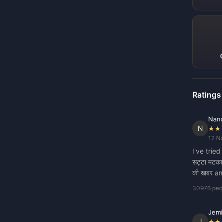
Ratings
Nand
N
★★
12 N
I've trie
सट्टा मटक
की खबर an
30976 peop
Jem
J
★★