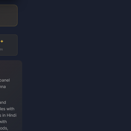
0+
es
 panel
anna
 and
les with
 in Hindi
with
hods,