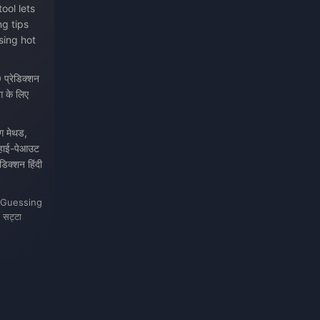
ool lets
g tips
sing hot
प्रेडिक्शन
ंग के लिए
ंग मेथड,
0 हाई-पेआउट
ेडिक्शन हिंदी
ka Guessing
 सट्टा