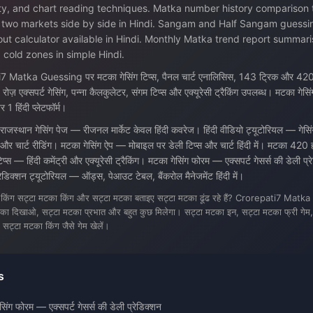
ty, and chart reading techniques. Matka number history comparison t
 two markets side by side in Hindi. Sangam and Half Sangam guessin
ut calculator available in Hindi. Monthly Matka trend report summari
 cold zones in simple Hindi.
 Matka Guessing पर मटका गेसिंग टिप्स, पैनल चार्ट एनालिसिस, 143 ट्रिक और 420 
एं। रोज़ एक्सपर्ट गेसिंग, पन्ना कैलकुलेटर, संगम टिप्स और एक्यूरेसी ट्रैकिंग उपलब्ध। मटका गेसि
 1 हिंदी प्लेटफॉर्म।
राजस्थान गेसिंग पेज — रीजनल मार्केट केवल हिंदी कवरेज। हिंदी वीडियो ट्यूटोरियल — गेसि
ी और चार्ट रीडिंग। मटका गेसिंग ऐप — मोबाइल पर डेली टिप्स और चार्ट हिंदी में। मटका 42
िप्स — हिंदी कमेंट्री और एक्यूरेसी ट्रैकिंग। मटका गेसिंग फोरम — एक्सपर्ट गेसर्स की डेली प्र
रेडिक्शन ट्यूटोरियल — ऑड्स, पेआउट टेबल, बैंकरोल मैनेजमेंट हिंदी में।
 किंग सट्टा मटका किंग और सट्टा मटका बताइए सट्टा मटका ढूंढ रहे हैं? Crorepati7 Mat
का दिखाओ, सट्टा मटका प्रभात और बहुत कुछ मिलेगा। सट्टा मटका इन, सट्टा मटका फ्री गेम,
ट्टा मटका किंग जैसे गेम खेलें।
s
सिंग फोरम — एक्सपर्ट गेसर्स की डेली प्रेडिक्शन