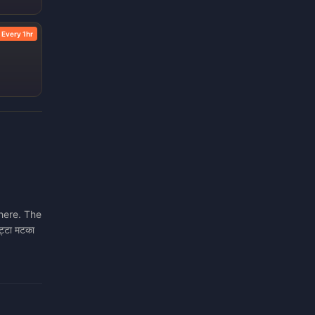
Every 1hr
 here. The
्टा मटका