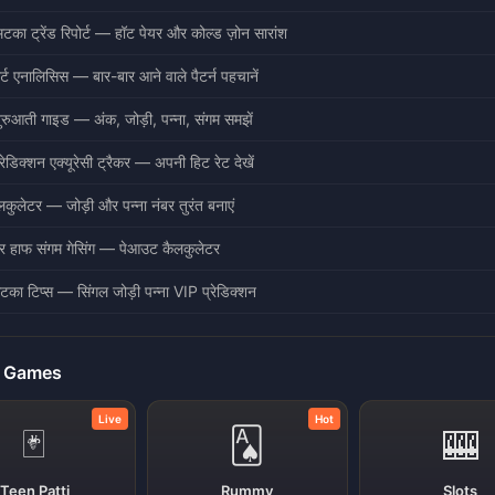
टका ट्रेंड रिपोर्ट — हॉट पेयर और कोल्ड ज़ोन सारांश
र्ट एनालिसिस — बार-बार आने वाले पैटर्न पहचानें
रुआती गाइड — अंक, जोड़ी, पन्ना, संगम समझें
रेडिक्शन एक्यूरेसी ट्रैकर — अपनी हिट रेट देखें
ैलकुलेटर — जोड़ी और पन्ना नंबर तुरंत बनाएं
र हाफ संगम गेसिंग — पेआउट कैलकुलेटर
टका टिप्स — सिंगल जोड़ी पन्ना VIP प्रेडिक्शन
r Games
Live
Hot
🃏
🂡
🎰
Teen Patti
Rummy
Slots