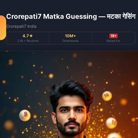
Crorepati7 Matka Guessing — मटका गेसिंग
Crorepati7 India
4.7★
10M+
18+
2.8L+ Reviews
Downloads
Rated for