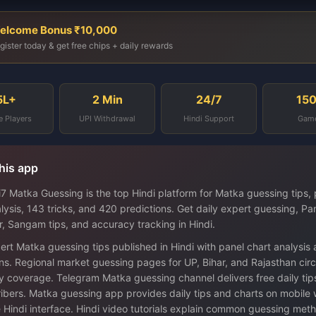
elcome Bonus ₹10,000
gister today & get free chips + daily rewards
5L+
2 Min
24/7
15
e Players
UPI Withdrawal
Hindi Support
Gam
his app
7 Matka Guessing is the top Hindi platform for Matka guessing tips,
lysis, 143 tricks, and 420 predictions. Get daily expert guessing, P
r, Sangam tips, and accuracy tracking in Hindi.
ert Matka guessing tips published in Hindi with panel chart analysis
ns. Regional market guessing pages for UP, Bihar, and Rajasthan circ
y coverage. Telegram Matka guessing channel delivers free daily tips
ibers. Matka guessing app provides daily tips and charts on mobile 
 Hindi interface. Hindi video tutorials explain common guessing met