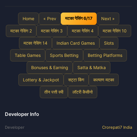
मटका गेसिंग 6/17
Home
« Prev
Next »
मटका गेसिंग 2
मटका गेसिंग 3
मटका गेसिंग 4
मटका गेसिंग 10
मटका गेसिंग 14
Indian Card Games
Slots
Table Games
Sports Betting
Betting Platforms
Bonuses & Earning
Satta & Matka
Lottery & Jackpot
सट्टा किंग
कल्याण मटका
तीन पत्ती रमी
लॉटरी कैसीनो
Developer Info
Developer
Crorepati7 India