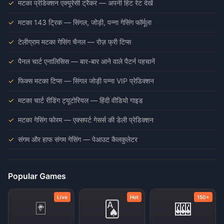
मटका प्रेडिक्शन एक्यूरेसी ट्रैकर — अपनी हिट रेट देखें
मटका 143 ट्रिक — सिंगल, जोड़ी, पन्ना गेसिंग फॉर्मूला
टेलीग्राम मटका गेसिंग चैनल — रोज़ फ्री टिप्स
पैनल चार्ट एनालिसिस — बार-बार आने वाले पैटर्न पहचानें
फिक्स मटका टिप्स — सिंगल जोड़ी पन्ना VIP प्रेडिक्शन
मटका चार्ट रीडिंग ट्यूटोरियल — हिंदी वीडियो गाइड
मटका गेसिंग फोरम — एक्सपर्ट गेसर्स की डेली प्रेडिक्शन
संगम और हाफ संगम गेसिंग — पेआउट कैलकुलेटर
Popular Games
Live
Hot
150+
🃏
🂡
🎰