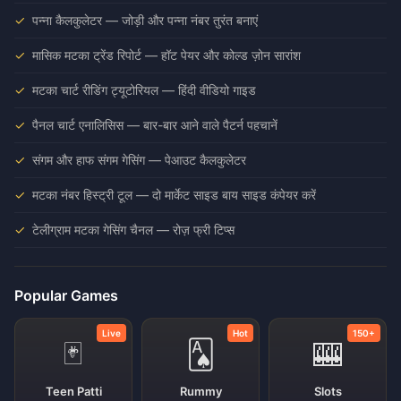
पन्ना कैलकुलेटर — जोड़ी और पन्ना नंबर तुरंत बनाएं
मासिक मटका ट्रेंड रिपोर्ट — हॉट पेयर और कोल्ड ज़ोन सारांश
मटका चार्ट रीडिंग ट्यूटोरियल — हिंदी वीडियो गाइड
पैनल चार्ट एनालिसिस — बार-बार आने वाले पैटर्न पहचानें
संगम और हाफ संगम गेसिंग — पेआउट कैलकुलेटर
मटका नंबर हिस्ट्री टूल — दो मार्केट साइड बाय साइड कंपेयर करें
टेलीग्राम मटका गेसिंग चैनल — रोज़ फ्री टिप्स
Popular Games
Live
Hot
150+
🃏
🂡
🎰
Teen Patti
Rummy
Slots