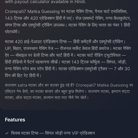
with payout calculator available in Hindi.
Crorepati7 Matka Guessing पर मटका गेसिंग टिप्स, पैनल चार्ट एनालिसिस,
143 ट्रिक और 420 प्रेडिक्शन हिंदी में पाएं। रोज़ एक्सपर्ट गेसिंग, पन्ना कैलकुलेटर,
संगम टिप्स और एक्यूरेसी ट्रैकिंग उपलब्ध। मटका गेसिंग के लिए भारत का नंबर 1 हिंदी
प्लेटफॉर्म।
मटका 420 हाई-पेआउट प्रेडिक्शन टिप्स — हिंदी कमेंट्री और एक्यूरेसी ट्रैकिंग।
UP, बिहार, राजस्थान गेसिंग पेज — रीजनल मार्केट केवल हिंदी कवरेज। मटका गेसिंग
ऐप — मोबाइल पर डेली टिप्स और चार्ट हिंदी में। मटका चार्ट रीडिंग ट्यूटोरियल —
हिंदी वीडियो में पैटर्न पहचानना सीखें। मटका 143 ट्रिक फॉर्मूला — सिंगल, जोड़ी,
पन्ना गेसिंग स्टेप बाय स्टेप हिंदी में। मटका प्रेडिक्शन एक्यूरेसी ट्रैकर — 7 और 30
दिन की हिट रेट हिंदी में।
कलयाण satta मटका और का सटका ढूंढ रहे हैं? Crorepati7 Matka Guessing पर
एविएटर गेम डेमो, का मटका बाजार और बहुत कुछ मिलेगा। कलयाण मटका, इमरान सट्टा
मटका, ऑल सट्टा मटका, कल्यान सटा मटा जैसे गेम खेलें।
Features
फिक्स मटका टिप्स — सिंगल जोड़ी पन्ना VIP प्रेडिक्शन