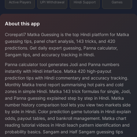
Active Players
UPI Withdrawal
Hindi Support
Games
About this app
Crorepati7 Matka Guessing is the top Hindi platform for Matka
guessing tips, panel chart analysis, 143 tricks, and 420
predictions. Get daily expert guessing, Panna calculator,
Sangam tips, and accuracy tracking in Hindi.
Panna calculator tool generates Jodi and Panna numbers
instantly with Hindi interface. Matka 420 high-payout
prediction tips with Hindi commentary and accuracy tracking.
Monthly Matka trend report summarising hot pairs and cold
zones in simple Hindi. Matka 143 trick formulas for single, Jodi,
and Panna guessing explained step by step in Hindi. Matka
number history comparison tool lets you view two markets side
by side in Hindi. Color prediction game tutorials in Hindi explain
odds, payout tables, and bankroll management. Matka chart
reading tutorial videos in Hindi teach pattern identification and
probability basics. Sangam and Half Sangam guessing tips