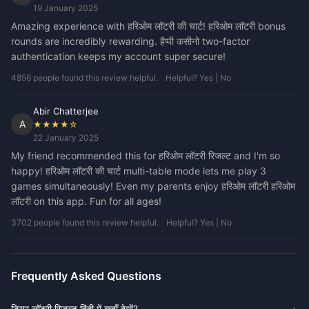
19 January 2025
Amazing experience with हरिओम लॉटरी की चार्ट! हरिओम लॉटरी bonus
rounds are incredibly rewarding. हैप्पी कसीनो two-factor
authentication keeps my account super secure!
4856 people found this review helpful.
Helpful? Yes | No
Abir Chatterjee
A
★★★★☆
22 January 2025
My friend recommended this for हरिओम लॉटरी रिजल्ट and I'm so
happy! हरिओम लॉटरी की चार्ट multi-table mode lets me play 3
games simultaneously! Even my parents enjoy हरिओम लॉटरी हरिओम
लॉटरी on this app. Fun for all ages!
3702 people found this review helpful.
Helpful? Yes | No
Frequently Asked Questions
डियर लॉटरी रिजल्ट हिंदी में कहाँ देखें?