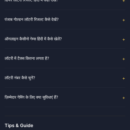
पंजाब गोल्डन लॉटरी रिजल्ट कैसे देखें?
ऑनलाइन कैसीनो गेम्स हिंदी में कैसे खेलें?
लॉटरी में टैक्स कितना लगता है?
लॉटरी नंबर कैसे चुनें?
ज़िम्मेदार गेमिंग के लिए क्या सुविधाएं हैं?
Tips & Guide