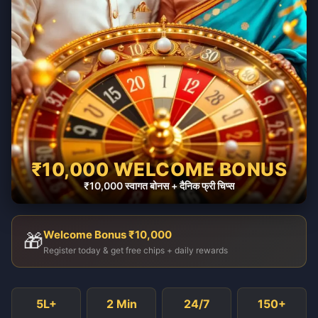
₹10,000 WELCOME BONUS
₹10,000 स्वागत बोनस + दैनिक फ्री चिप्स
Welcome Bonus ₹10,000
🎁
Register today & get free chips + daily rewards
5L+
2 Min
24/7
150+